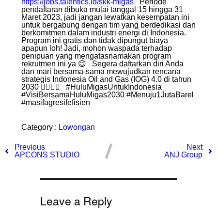
https://jobs.talentics.id/skk-migas
Periode
pendaftaran dibuka mulai tanggal 15 hingga 31
Maret 2023, jadi jangan lewatkan kesempatan ini
untuk bergabung dengan tim yang berdedikasi dan
berkomitmen dalam industri energi di Indonesia.
Program ini gratis dan tidak dipungut biaya
apapun loh! Jadi, mohon waspada terhadap
penipuan yang mengatasnamakan program
rekrutmen ini ya 😉 Segera daftarkan diri Anda
dan mari bersama-sama mewujudkan rencana
strategis Indonesia Oil and Gas (IOG) 4.0 di tahun
2030 👌🏻💪🏻 #HuluMigasUntukIndonesia
#VisiBersamaHuluMigas2030 #Menuju1JutaBarel
#masifagresifefisien
Category :
Lowongan
Previous
Next
APCONS STUDIO
ANJ Group
Leave a Reply