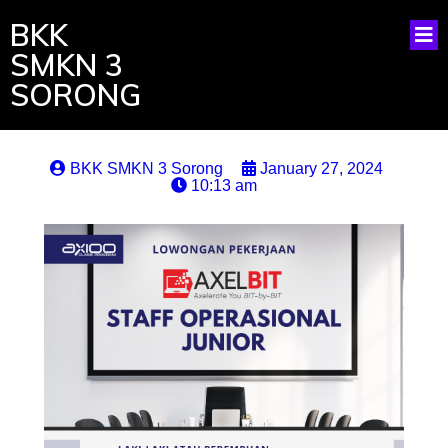
BKK
SMKN 3
SORONG
BKK SMKN 3 Sorong
January 27, 2024
10:13 am