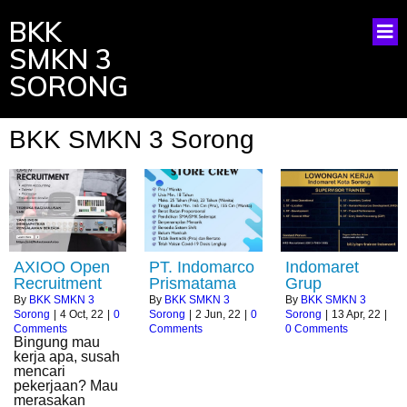
BKK
SMKN 3
SORONG
BKK SMKN 3 Sorong
AXIOO Open
PT. Indomarco
Indomaret
Recruitment
Prismatama
Grup
By
BKK SMKN 3
By
BKK SMKN 3
By
BKK SMKN 3
Sorong
|
4
Oct, 22
|
0
Sorong
|
2
Jun, 22
|
0
Sorong
|
13
Apr, 22
|
Comments
Comments
0 Comments
Bingung mau
kerja apa, susah
mencari
pekerjaan? Mau
merasakan